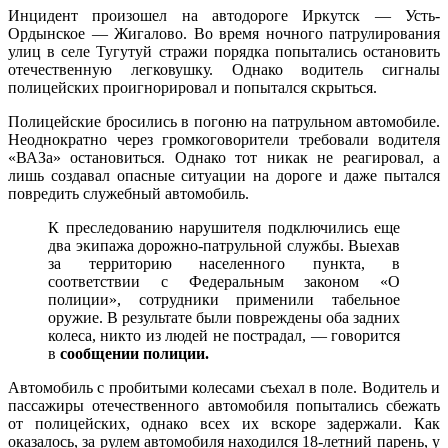
Инцидент произошел на автодороге Иркутск — Усть-
Ордынское — Жигалово. Во время ночного патрулирования
улиц в селе Тугутуй стражи порядка попытались остановить
отечественную легковушку. Однако водитель сигналы
полицейских проигнорировал и попытался скрыться.
Полицейские бросились в погоню на патрульном автомобиле.
Неоднократно через громкоговорители требовали водителя
«ВАЗа» остановиться. Однако тот никак не реагировал, а
лишь создавал опасные ситуации на дороге и даже пытался
повредить служебный автомобиль.
К преследованию нарушителя подключились еще
два экипажа дорожно-патрульной службы. Выехав
за территорию населенного пункта, в
соответствии с Федеральным законом «О
полиции», сотрудники применили табельное
оружие. В результате были повреждены оба задних
колеса, никто из людей не пострадал, — говорится
в
сообщении полиции.
Автомобиль с пробитыми колесами съехал в поле. Водитель и
пассажиры отечественного автомобиля попытались сбежать
от полицейских, однако всех их вскоре задержали. Как
оказалось, за рулем автомобиля находился 18-летний парень, у