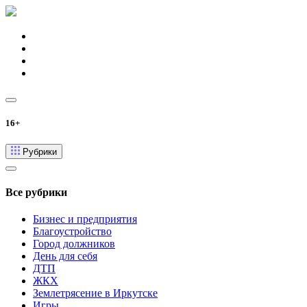
16+
Рубрики
Все рубрики
Бизнес и предприятия
Благоустройство
Город должников
День для себя
ДТП
ЖКХ
Землетрясение в Иркутске
Игры