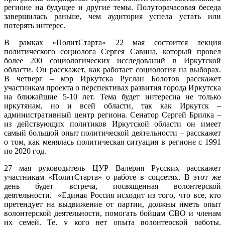
регионе на будущее и другие темы. Полуторачасовая беседа
завершилась раньше, чем аудитория успела устать или
потерять интерес.
В рамках «ПолитСтарта» 22 мая состоится лекция
политического социолога Сергея Савина, который провел
более 200 социологических исследований в Иркутской
области. Он расскажет, как работает социология на выборах.
В четверг – мэр Иркутска Руслан Болотов расскажет
участникам проекта о перспективах развития города Иркутска
на ближайшие 5-10 лет. Тема будет интересна не только
иркутянам, но и всей области, так как Иркутск –
административный центр региона. Сенатор Сергей Брилка –
из действующих политиков Иркутской области он имеет
самый большой опыт политической деятельности – расскажет
о том, как менялась политическая ситуация в регионе с 1991
по 2020 год.
27 мая руководитель ЦУР Валерия Русских расскажет
участникам «ПолитСтарта» о работе в соцсетях. В этот же
день будет встреча, посвященная волонтерской
деятельности. «Единая Россия исходит из того, что все, кто
претендует на выдвижение от партии, должны иметь опыт
волонтерской деятельности, помогать бойцам СВО и членам
их семей. Те, у кого нет опыта волонтерской работы,