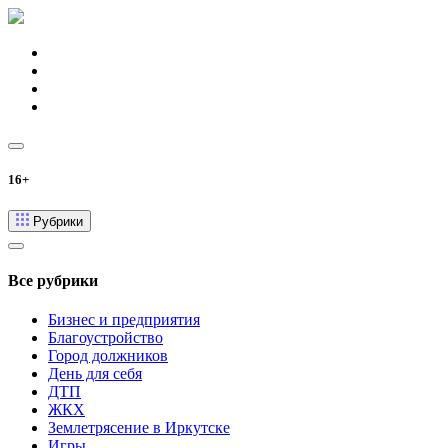
16+
Рубрики
Все рубрики
Бизнес и предприятия
Благоустройство
Город должников
День для себя
ДТП
ЖКХ
Землетрясение в Иркутске
Игры