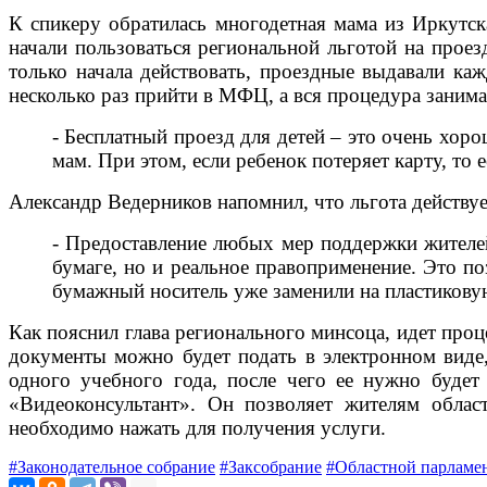
К спикеру обратилась многодетная мама из Иркутска
начали пользоваться региональной льготой на проез
только начала действовать, проездные выдавали ка
несколько раз прийти в МФЦ, а вся процедура занима
- Бесплатный проезд для детей – это очень хоро
мам. При этом, если ребенок потеряет карту, то 
Александр Ведерников напомнил, что льгота действует
- Предоставление любых мер поддержки жителей
бумаге, но и реальное правоприменение. Это п
бумажный носитель уже заменили на пластикову
Как пояснил глава регионального минсоца, идет проц
документы можно будет подать в электронном виде,
одного учебного года, после чего ее нужно буде
«Видеоконсультант». Он позволяет жителям облас
необходимо нажать для получения услуги.
#Законодательное собрание
#Заксобрание
#Областной парламе