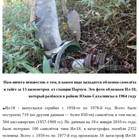
Нам ничего неизвестно о том, в каком виде находятся обломки самолёта
в тайге за 13 километров от станции Парчум. Это фото обломков Ил-18,
который разбился в районе Южно-Сахалинска в 1964 году
Ил-18 - выпускался серийно с 1958-го по 1978-й год. Всего было
*
построено 719 (по другим данным — болee 850-ти) самолётов, в том числе,
564 пассажирских (1957-1969 г.г.). По данным на 19-е января 2010-го года,
было потеряно 100 самолётов типа Ил-18, в катастрофах погибли 2352
человека. Всего с 1959-го по 1977-й год произошло 16 катастроф Ил-18.