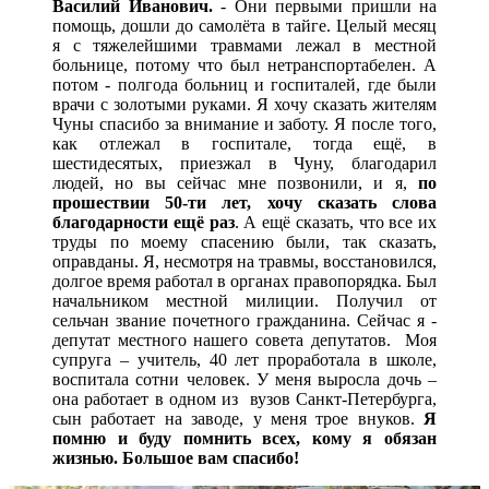
Василий Иванович.
- Они первыми пришли на
помощь, дошли до самолёта в тайге. Целый месяц
я с тяжелейшими травмами лежал в местной
больнице, потому что был нетранспортабелен. А
потом - полгода больниц и госпиталей, где были
врачи с золотыми руками. Я хочу сказать жителям
Чуны спасибо за внимание и заботу. Я после того,
как отлежал в госпитале, тогда ещё, в
шестидесятых, приезжал в Чуну, благодарил
людей, но вы сейчас мне позвонили, и я,
по
прошествии 50-ти лет, хочу сказать слова
благодарности ещё раз
. А ещё сказать, что все их
труды по моему спасению были, так сказать,
оправданы. Я, несмотря на травмы, восстановился,
долгое время работал в органах правопорядка. Был
начальником местной милиции. Получил от
сельчан звание почетного гражданина. Сейчас я -
депутат местного нашего совета депутатов. Моя
супруга – учитель, 40 лет проработала в школе,
воспитала сотни человек. У меня выросла дочь –
она работает в одном из вузов Санкт-Петербурга,
сын работает на заводе, у меня трое внуков.
Я
помню и буду помнить всех, кому я обязан
жизнью. Большое вам спасибо!