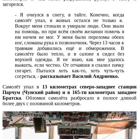
загорелся.
- Я очнулся в снегу, в тайге. Конечно, когда
самолёт упал, в живых остался не только я.
Вокруг меня стонали и умирали люди. Они звали
на помощь, но при всём своём желании помочь я
им ничем не мог. У меня были переломы обеих
ног, сломаны рука и позвоночник. Через 13 часов к
травмам добавились ещё и обморожения. В
самолёте было тепло, и в салоне я сидел без
верхней одежды. Я не знаю, как мне удалось
выжить, если честно. От отчаяния я спалил пачку
сигарет. Пытался хоть как-то, хоть чуть-чуть
согреться, -
рассказывает Василий Андриенко.
Самолёт упал в
13 километрах северо-западнее станции
Парчум (Чунский район) и в 165-ти километрах западнее
Братска
. Обломки самолёта разбросало в полосе длиной
более двух с половиной километров.