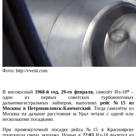
Фото: http://vvesti.com
В високосный
1968-й год, 29-го февраля,
самолёт Ил-18
*
–
один из первых советских турбовинтовых
дальнемагистральных лайнеров, выполнял
рейс №15 из
Москвы в Петропавловск-Камчатский
. Тогда самолёты из
Москвы на дальние расстояния за Урал летали с одной или
несколькими посадками.
При промежуточной посадке рейса №15 в Красноярске
произошла смена экипажа. Ночью в
22:03
Ил-18 вылетел из