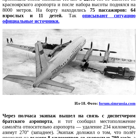
красноярского аэропорта и после набора высоты поднялся на
8000 метров. На борту находились
75 пассажиров: 64
взрослых и 11 детей.
Так
описывают ситуацию
официальные источники.
Ил-18. Фото:
forum.simrussia.com
Через полчаса экипаж вышел на связь с диспетчером
братского аэропорта
, и тот сообщил местоположение
самолёта относительно аэропорта — удаление 234 километра,
азимут 270° (западнее). Экипаж доложил о том, что полёт
проходит на
высоте 8 километров со скоростью 780 км/ч,
а