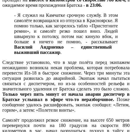
ожидаемое время прохождения Братска -
в 23:06.
- Я служил на Камчатке срочную службу. В этом
самолёте возвращался из отпуска в Красноярске. Я
помню только, как загорелось табло «Пристегните
ремни», и самолёт резко пошел вниз. Людей
швырнуло к потолку, потом нас кинуло вбок, и
больше я ничего не помню, - рассказывает
Василий Андриенко – единственный
выживший пассажир
.
Следствие установило, что в ходе полёта перед экипажем
неожиданно возникла некая проблема, которая потребовала
перевести Ил-18 в быстрое снижение. Через три минуты эта
ситуация развилась до аварийной. Экипаж начал пытаться
связаться с диспетчером, но из-за особенностей рельефа и
значительного удаления от Братска сделать это было сложно.
Только через пять минут от начала аварии диспетчер в
Братске услышал в эфире что-то неразборчивое.
Позже
сообщение удалось расшифровать, экипаж сообщил: «Летим,
горим», а затем: «Полетели винты».
Самолёт продолжил резкое снижение, на высоте 650 метров
перевернулся почти на 180 градусов на скорости 890
километров в час, начал разрушаться, рухнул в тайгу и