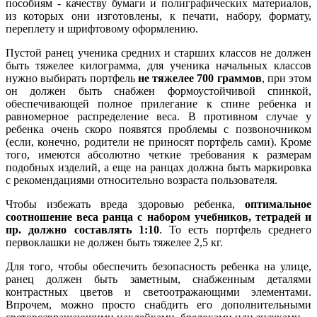
пособиям - качеству бумаги и полиграфических материалов,
из которых они изготовлены, к печати, набору, формату,
переплету и шрифтовому оформлению.
Пустой ранец ученика средних и старших классов не должен
быть тяжелее килограмма, для ученика начальных классов
нужно выбирать портфель
не тяжелее 700 граммов
, при этом
он должен быть снабжен формоустойчивой спинкой,
обеспечивающей полное прилегание к спине ребенка и
равномерное распределение веса. В противном случае у
ребенка очень скоро появятся проблемы с позвоночником
(если, конечно, родители не приносят портфель сами). Кроме
того, имеются абсолютно четкие требования к размерам
подобных изделий, а еще на ранцах должна быть маркировка
с рекомендациями относительно возраста пользователя.
Чтобы избежать вреда здоровью ребенка,
оптимальное
соотношение веса ранца с набором учебников, тетрадей и
пр. должно составлять 1:10
. То есть портфель среднего
первоклашки не должен быть тяжелее 2,5 кг.
Для того, чтобы обеспечить безопасность ребенка на улице,
ранец должен быть заметным, снабженным деталями
контрастных цветов и светоотражающими элементами.
Впрочем, можно просто снабдить его дополнительными