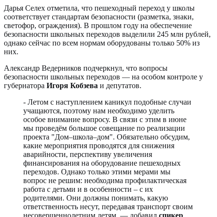
Дарья Селех отметила, что пешеходный переход у школы
соответствует стандартам безопасности (разметка, знаки,
светофор, ограждения). В прошлом году на обеспечение
безопасности школьных переходов выделили 245 млн рублей,
однако сейчас по всем нормам оборудованы только 50% из
них.
Александр Ведерников подчеркнул, что вопросы
безопасности школьных переходов — на особом контроле у
губернатора
Игоря Кобзева
и депутатов.
- Летом с наступлением каникул подобные случаи
учащаются, поэтому нам необходимо уделить
особое внимание вопросу. В связи с этим в июне
мы проведём большое совещание по реализации
проекта "Дом–школа–дом". Обязательно обсудим,
какие мероприятия проводятся для снижения
аварийности, перспективу увеличения
финансирования на оборудование пешеходных
переходов. Однако только этими мерами мы
вопрос не решим: необходима профилактическая
работа с детьми и в особенности – с их
родителями. Они должны понимать, какую
ответственность несут, передавая транспорт своим
несовершеннолетним детям, — добавил
спикер