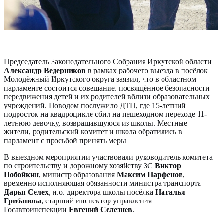
Председатель Законодательного Собрания Иркутской области
Александр Ведерников
в рамках рабочего выезда в посёлок
Молодёжный Иркутского округа заявил, что в областном
парламенте состоится совещание, посвящённое безопасности
передвижения детей и их родителей вблизи образовательных
учреждений. Поводом послужило ДТП, где 15-летний
подросток на квадроцикле сбил на пешеходном переходе 11-
летнюю девочку, возвращавшуюся из школы. Местные
жители, родительский комитет и школа обратились в
парламент с просьбой принять меры.
В выездном мероприятии участвовали руководитель комитета
по строительству и дорожному хозяйству ЗС
Виктор
Побойкин
, министр образования
Максим Парфенов
,
временно исполняющая обязанности министра транспорта
Дарья Селех
, и.о. директора школы посёлка
Наталья
Грибанова
, старший инспектор управления
Госавтоинспекции
Евгений Селезнев
.