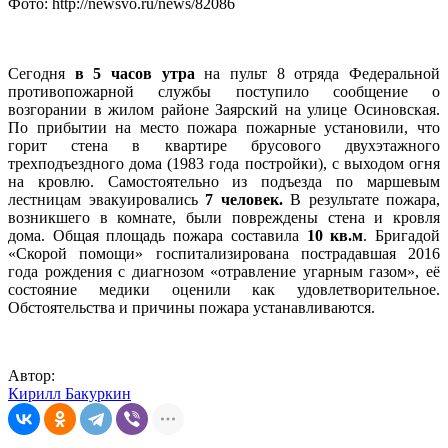
Фото: http://newsvo.ru/news/82086
Сегодня
в 5 часов утра
на пульт 8 отряда Федеральной
противопожарной службы поступило сообщение о
возгорании в жилом районе Заярский на улице Осиновская.
По прибытии на место пожара пожарные установили, что
горит стена в квартире брусового двухэтажного
трехподъездного дома (1983 года постройки), с выходом огня
на кровлю. Самостоятельно из подъезда по маршевым
лестницам эвакуировались
7 человек.
В результате пожара,
возникшего в комнате, были повреждены стена и кровля
дома. Общая площадь пожара составила
10 кв.м
. Бригадой
«Скорой помощи» госпитализирована пострадавшая 2016
года рождения с диагнозом «отравление угарным газом», её
состояние медики оценили как удовлетворительное.
Обстоятельства и причины пожара устанавливаются.
Автор:
Кирилл Бакуркин