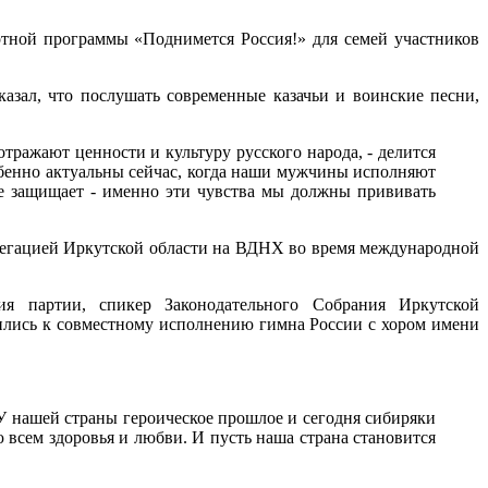
ртной программы «Поднимется Россия!» для семей участников
казал, что послушать современные казачьи и воинские песни,
тражают ценности и культуру русского народа, - делится
обенно актуальны сейчас, когда наши мужчины исполняют
 ее защищает - именно эти чувства мы должны прививать
елегацией Иркутской области на ВДНХ во время международной
ения партии, спикер Законодательного Собрания Иркутской
нились к совместному исполнению гимна России с хором имени
У нашей страны героическое прошлое и сегодня сибиряки
всем здоровья и любви. И пусть наша страна становится