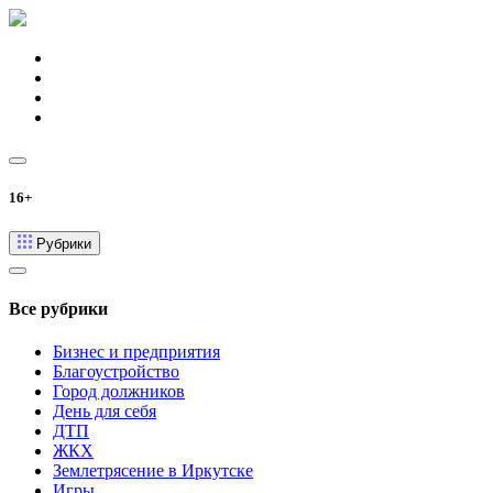
16+
Рубрики
Все рубрики
Бизнес и предприятия
Благоустройство
Город должников
День для себя
ДТП
ЖКХ
Землетрясение в Иркутске
Игры