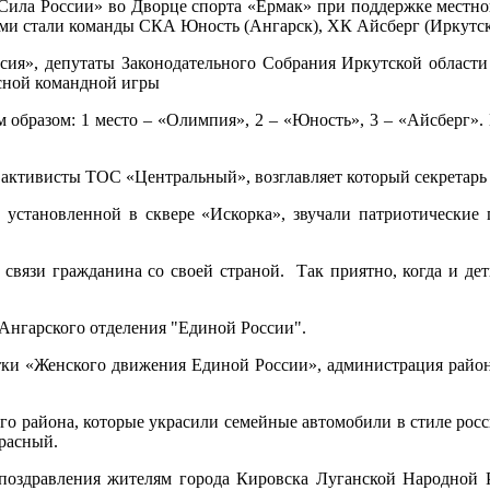
«Сила России» во Дворце спорта «Ермак» при поддержке местно
ми стали команды СКА Юность (Ангарск), ХК Айсберг (Иркутск
сия», депутаты Законодательного Собрания Иркутской облас
сной командной игры
 образом: 1 место – «Олимпия», 2 – «Юность», 3 – «Айсберг».
е активисты ТОС «Центральный», возглавляет который секретар
не, установленной в сквере «Искорка», звучали патриотическ
связи гражданина со своей страной. Так приятно, когда и дет
Ангарского отделения "Единой России".
ки «Женского движения Единой России», администрация район
го района, которые украсили семейные автомобили в стиле росс
красный.
поздравления жителям города Кировска Луганской Народной 