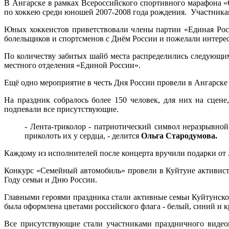
В Ангарске в рамках Всероссийского спортивного марафона 
по хоккею среди юношей 2007-2008 года рождения. Участника
Юных хоккеистов приветствовали члены партии «Единая Рос
болельщиков и спортсменов с Днём России и пожелали интере
По количеству забитых шайб места распределились следующим
местного отделения «Единой России».
Ещё одно мероприятие в честь Дня России провели в Ангарск
На праздник собралось более 150 человек, для них на сце
подпевали все присутствующие.
- Лента-триколор - патриотический символ неразрывной 
приколоть их у сердца, - делится
Ольга Стародумова.
Каждому из исполнителей после концерта вручили подарки от 
Конкурс «Семейный автомобиль» провели в Куйтуне активист
Году семьи и Дню России.
Главными героями праздника стали активные семьи Куйтунско
была оформлена цветами российского флага - белый, синий и 
Все присутствующие стали участниками праздничного видео