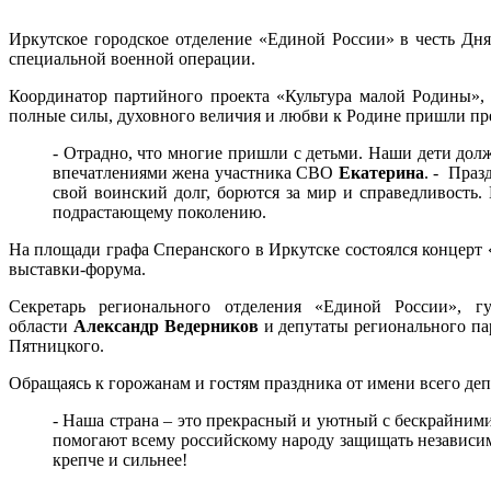
Иркутское городское отделение «Единой России» в честь Дн
специальной военной операции.
Координатор партийного проекта «Культура малой Родины»,
полные силы, духовного величия и любви к Родине пришли пр
- Отрадно, что многие пришли с детьми. Наши дети долж
впечатлениями жена участника СВО
Екатерина
. - Праз
свой воинский долг, борются за мир и справедливость.
подрастающему поколению.
На площади графа Сперанского в Иркутске состоялся концерт
выставки-форума.
Секретарь регионального отделения «Единой России», г
области
Александр Ведерников
и депутаты регионального п
Пятницкого.
Обращаясь к горожанам и гостям праздника от имени всего деп
- Наша страна – это прекрасный и уютный с бескрайним
помогают всему российскому народу защищать независим
крепче и сильнее!