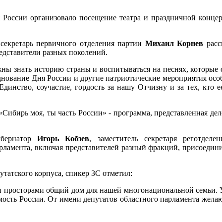
я России организовало посещение театра и праздничной конце
 секретарь первичного отделения партии
Михаил Корнев
расс
едставители разных поколений.
ны знать историю страны и воспитываться на песнях, которые о
днование Дня России и другие патриотические мероприятия ос
 Единство, соучастие, гордость за нашу Отчизну и за тех, кто
 «Сибирь моя, ты часть России» - программа, представленная д
убернатор
Игорь Кобзев
, заместитель секретаря реготдел
арламента, включая представителей разный фракций, присоеди
утатского корпуса, спикер ЗС отметил:
и просторами общий дом для нашей многонациональной семьи. 
ость России. От имени депутатов областного парламента желаю 