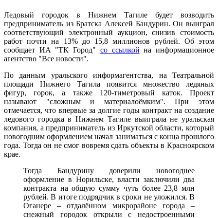
Ледовый городок в Нижнем Тагиле будет возводить
предприниматель из Братска Алексей Бандурин. Он выиграл
соответствующий электронный аукцион, снизив стоимость
работ почти на 13% до 15,8 миллионов рублей. Об этом
сообщает ИА "ТК Город"
со ссылкой
на информационное
агентство "Все новости".
По данным уральского информагентства, на Театральной
площади Нижнего Тагила появится множество ледяных
фигур, горок, а также 120-тиметровый каток. Проект
называют "сложным и материалоёмким". При этом
отмечается, что впервые за долгие годы контракт на создание
ледового городка в Нижнем Тагиле выиграла не уральская
компания, а предприниматель из Иркутской области, который
новогодним оформлением начал заниматься с конца прошлого
года. Тогда он не смог вовремя сдать объекты в Красноярском
крае.
Тогда Бандурину доверили новогоднее
оформление в Норильске, власти заключили два
контракта на общую сумму чуть более 23,8 млн
рублей. В итоге подрядчик в сроки не уложился. В
Оганере – отдалённом микрорайоне города –
снежный городок открыли с недостроенными