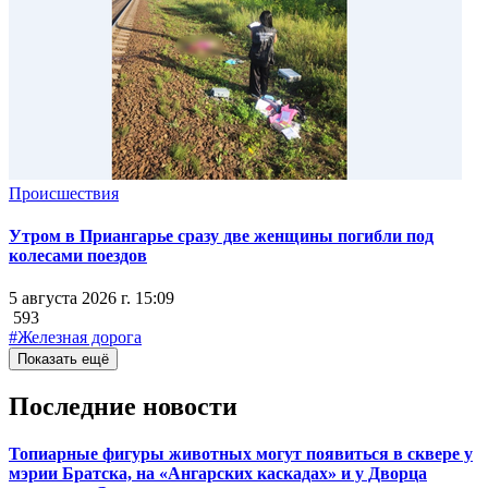
Происшествия
Утром в Приангарье сразу две женщины погибли под
колесами поездов
5 августа 2026 г. 15:09
593
#Железная дорога
Показать ещё
Последние новости
Топиарные фигуры животных могут появиться в сквере у
мэрии Братска, на «Ангарских каскадах» и у Дворца