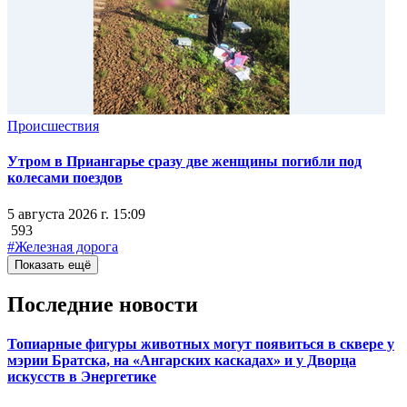
Происшествия
Утром в Приангарье сразу две женщины погибли под
колесами поездов
5 августа 2026 г. 15:09
593
#Железная дорога
Показать ещё
Последние новости
Топиарные фигуры животных могут появиться в сквере у
мэрии Братска, на «Ангарских каскадах» и у Дворца
искусств в Энергетике