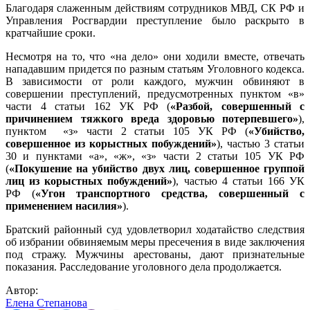
Благодаря слаженным действиям сотрудников МВД, СК РФ и
Управления Росгвардии преступление было раскрыто в
кратчайшие сроки.
Несмотря на то, что «на дело» они ходили вместе, отвечать
нападавшим придется по разным статьям Уголовного кодекса.
В зависимости от роли каждого, мужчин обвиняют в
совершении преступлений, предусмотренных пунктом «в»
части 4 статьи 162 УК РФ (
«Разбой, совершенный с
причинением тяжкого вреда здоровью потерпевшего»
),
пунктом «з» части 2 статьи 105 УК РФ (
«Убийство,
совершенное из корыстных побуждений»
), частью 3 статьи
30 и пунктами «а», «ж», «з» части 2 статьи 105 УК РФ
(
«Покушение на убийство двух лиц, совершенное группой
лиц из корыстных побуждений»
), частью 4 статьи 166 УК
РФ (
«Угон транспортного средства, совершенный с
применением насилия»
).
Братский районный суд удовлетворил ходатайство следствия
об избрании обвиняемым меры пресечения в виде заключения
под стражу. Мужчины арестованы, дают признательные
показания. Расследование уголовного дела продолжается.
Автор:
Елена Степанова