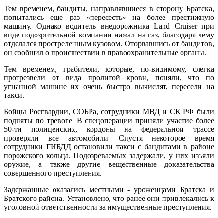
Тем временем, бандиты, направлявшиеся в сторону Братска,
попытались еще раз «пересесть» на более престижную
машину. Однако водитель внедорожника Land Cruiser при
виде подозрительной компании нажал на газ, благодаря чему
отделался простреленным кузовом. Оторвавшись от бандитов,
он сообщил о происшествии в правоохранительные органы.
Тем временем, грабители, которые, по-видимому, слегка
протрезвели от вида пролитой крови, поняли, что по
угнанной машине их очень быстро вычислят, пересели на
такси.
Бойцы Росгвардии, СОБРа, сотрудники МВД и СК РФ были
подняты по тревоге. В спецоперации приняли участие более
50-ти полицейских, кордоны на федеральной трассе
проверяли все автомобили. Спустя некоторое время
сотрудники ГИБДД остановили такси с бандитами в районе
порожского кольца. Подозреваемых задержали, у них изъяли
оружие, а также другие вещественные доказательства
совершенного преступления.
Задержанные оказались местными - уроженцами Братска и
Братского района. Установлено, что ранее они привлекались к
уголовной ответственности за имущественные преступления.