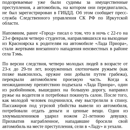
подозреваемые уже были судимы за имущественные
преступления, а автомобиль, на котором они передвигались,
не был зарегистрирован в ГИБДД. Об этом сообщает пресс-
служба Следственного управления СК РФ по Иркутской
области.
Напомним, ранее «Город» писал о том, что в ночь с 22-го на
23-е февраля четверо студентов, направлявшихся на выходные
из Красноярска к родителям на автомобиле «Лада Приора»,
стали жертвами внезапного нападения неизвестных в районе
села Тэмь.
По версии следствия, четверо молодых людей в возрасте от
23-х до 29-ти лет, вооруженных охотничьим ружьем (как
позже выяснилось, оружие они добыли путем грабежа),
перекрыли автомобилем проезжую часть. Когда к
неожиданному препятствию подъехала «Лада Приора», один
из разбойников, вышедших на большую дорогу, направил
ружье на водителя и потребовал покинуть салон. После того,
как молодой человек подчинился, ему выстрелили в спину.
Пассажиров под угрозой убийства вывели из автомобиля,
потребовали отдать деньги и ценные вещи. Один из
злоумышленников ударил ножом 21-летнюю девушку.
Прихватив награбленное, нападавшие бросили свой
автомобиль на месте преступления, сели в «Ладу» и уехали.