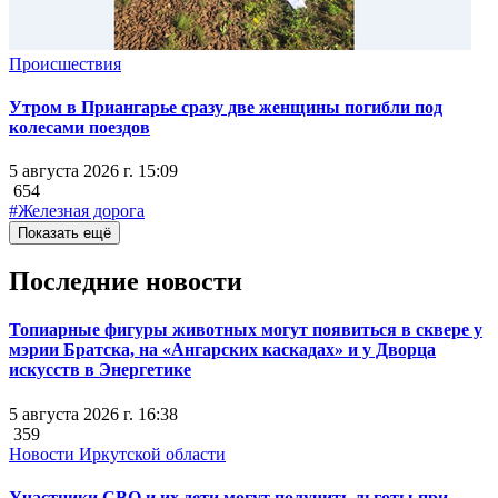
Происшествия
Утром в Приангарье сразу две женщины погибли под
колесами поездов
5 августа 2026 г. 15:09
654
#Железная дорога
Показать ещё
Последние новости
Топиарные фигуры животных могут появиться в сквере у
мэрии Братска, на «Ангарских каскадах» и у Дворца
искусств в Энергетике
5 августа 2026 г. 16:38
359
Новости Иркутской области
Участники СВО и их дети могут получить льготы при