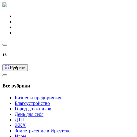
16+
Рубрики
Все рубрики
Бизнес и предприятия
Благоустройство
Город должников
День для себя
ДТП
ЖКХ
Землетрясение в Иркутске
Игры