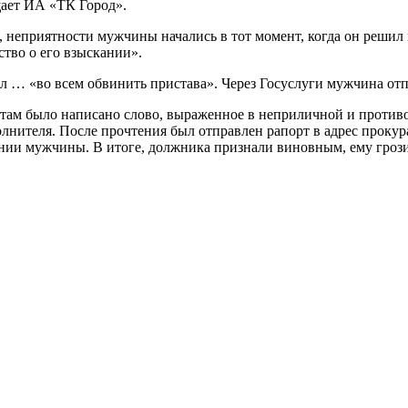
щает ИА «ТК Город».
неприятности мужчины начались в тот момент, когда он решил н
тво о его взыскании».
шил … «во всем обвинить пристава». Через Госуслуги мужчина от
е там было написано слово, выраженное в неприличной и прот
лнителя. После прочтения был отправлен рапорт в адрес прокур
ии мужчины. В итоге, должника признали виновным, ему грози