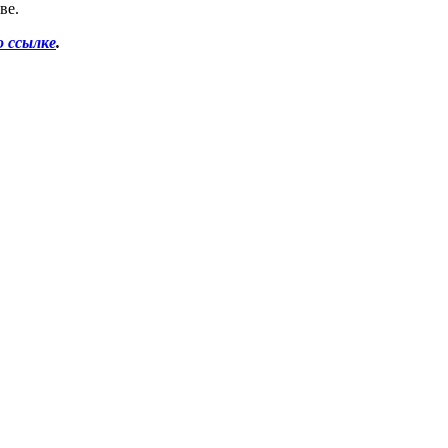
тве.
о ссылке
.