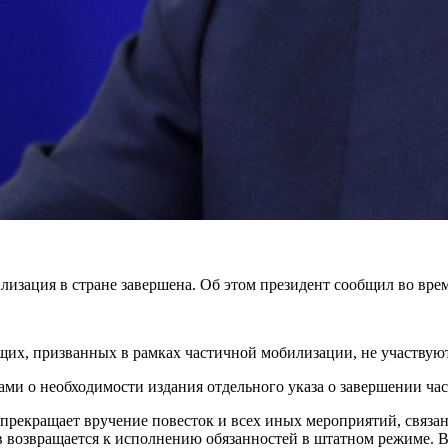
изация в стране завершена. Об этом президент сообщил во врем
щих, призванных в рамках частичной мобилизации, не участвуют
тами о необходимости издания отдельного указа о завершении ч
прекращает вручение повесток и всех иных мероприятий, связа
 возвращается к исполнению обязанностей в штатном режиме. В