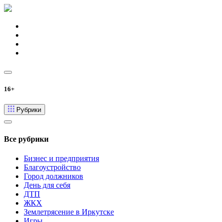
16+
Рубрики
Все рубрики
Бизнес и предприятия
Благоустройство
Город должников
День для себя
ДТП
ЖКХ
Землетрясение в Иркутске
Игры