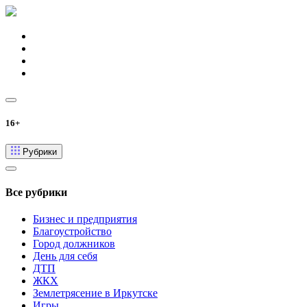
16+
Рубрики
Все рубрики
Бизнес и предприятия
Благоустройство
Город должников
День для себя
ДТП
ЖКХ
Землетрясение в Иркутске
Игры