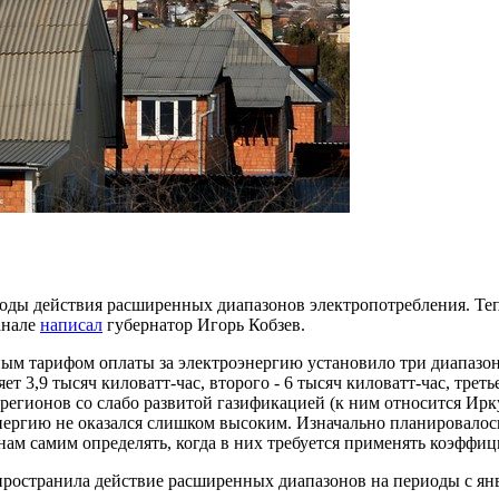
иоды действия расширенных диапазонов электропотребления. Т
канале
написал
губернатор Игорь Кобзев.
ным тарифом оплаты за электроэнергию установило три диапазо
т 3,9 тысяч киловатт-час, второго - 6 тысяч киловатт-час, треть
егионов со слабо развитой газификацией (к ним относится Иркут
энергию не оказался слишком высоким. Изначально планировалос
нам самим определять, когда в них требуется применять коэффиц
ространила действие расширенных диапазонов на периоды с янва