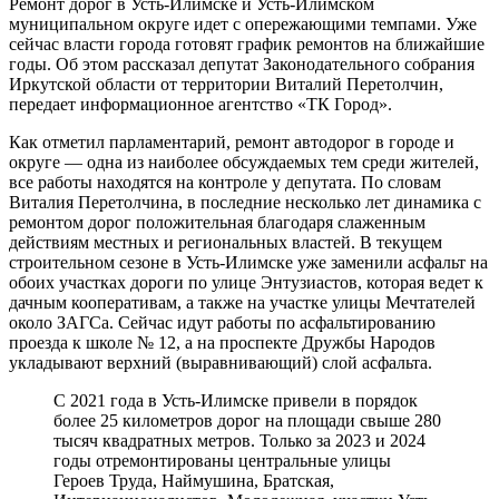
Ремонт дорог в Усть-Илимске и Усть-Илимском
муниципальном округе идет с опережающими темпами. Уже
сейчас власти города готовят график ремонтов на ближайшие
годы. Об этом рассказал депутат Законодательного собрания
Иркутской области от территории Виталий Перетолчин,
передает информационное агентство «ТК Город».
Как отметил парламентарий, ремонт автодорог в городе и
округе — одна из наиболее обсуждаемых тем среди жителей,
все работы находятся на контроле у депутата. По словам
Виталия Перетолчина, в последние несколько лет динамика с
ремонтом дорог положительная благодаря слаженным
действиям местных и региональных властей. В текущем
строительном сезоне в Усть-Илимске уже заменили асфальт на
обоих участках дороги по улице Энтузиастов, которая ведет к
дачным кооперативам, а также на участке улицы Мечтателей
около ЗАГСа. Сейчас идут работы по асфальтированию
проезда к школе № 12, а на проспекте Дружбы Народов
укладывают верхний (выравнивающий) слой асфальта.
С 2021 года в Усть-Илимске привели в порядок
более 25 километров дорог на площади свыше 280
тысяч квадратных метров. Только за 2023 и 2024
годы отремонтированы центральные улицы
Героев Труда, Наймушина, Братская,