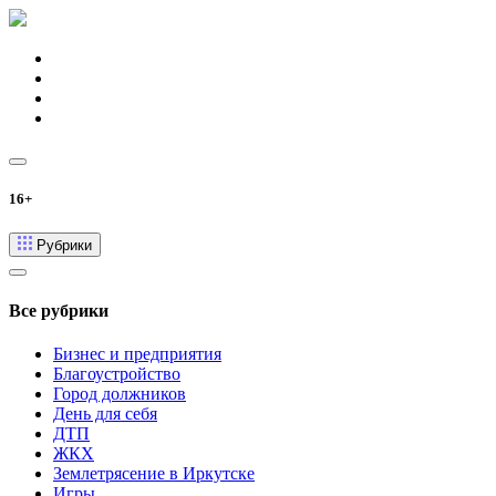
16+
Рубрики
Все рубрики
Бизнес и предприятия
Благоустройство
Город должников
День для себя
ДТП
ЖКХ
Землетрясение в Иркутске
Игры