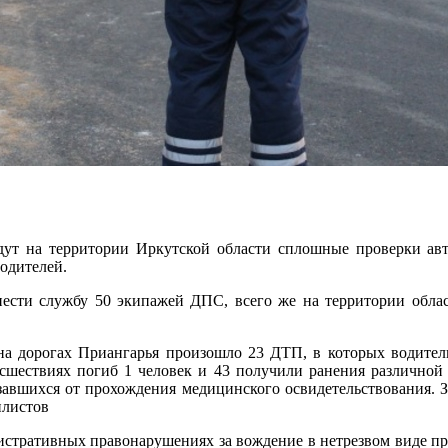
дут на территории Иркутской области сплошные проверки ав
одителей.
нести службу 50 экипажей ДПС, всего же на территории облас
 на дорогах Приангарья произошло 23 ДТП, в которых водители
исшествиях погиб 1 человек и 43 получили ранения различной
завшихся от прохождения медицинского освидетельствования. З
илистов
тративных правонарушениях за вождение в нетрезвом виде пред