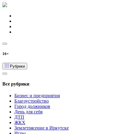
16+
Рубрики
Все рубрики
Бизнес и предприятия
Благоустройство
Город должников
День для себя
ДТП
ЖКХ
Землетрясение в Иркутске
Игры