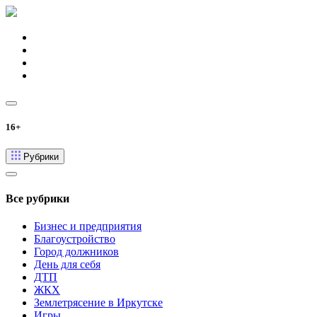
16+
Рубрики
Все рубрики
Бизнес и предприятия
Благоустройство
Город должников
День для себя
ДТП
ЖКХ
Землетрясение в Иркутске
Игры