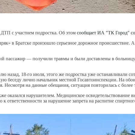
 ДТП с участием подростка.
Об этом
сообщает ИА "ТК Город" со
ибиряк» в Братске произошло серьезное дорожное происшествие.
й пассажир — получили травмы и были доставлены в больницу. 
елю назад, 18-го июля, этого же подростка уже останавливали с
скую беседу лично начальник местной Госавтоинспекции. На об
ния. Несмотря на данные обещания, ситуация повторилась с боле
же оказался нарушителем. Медицинское освидетельствование вы
 к ответственности за нарушение запрета на распитие спиртного