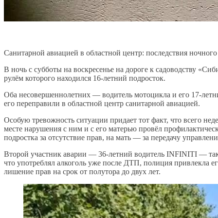
Санитарной авиацией в областной центр: последствия ночного
В ночь с субботы на воскресенье на дороге к садоводству «С
рулём которого находился 16-летний подросток.
Оба несовершеннолетних — водитель мотоцикла и его 17-летни
его переправили в областной центр санитарной авиацией.
Особую тревожность ситуации придает тот факт, что всего нед
месте нарушения с ним и с его матерью провёл профилактиче
подростка за отсутствие прав, на мать — за передачу управле
Второй участник аварии — 36-летний водитель INFINITI — так
что употреблял алкоголь уже после ДТП, полиция привлекла его
лишение прав на срок от полутора до двух лет.