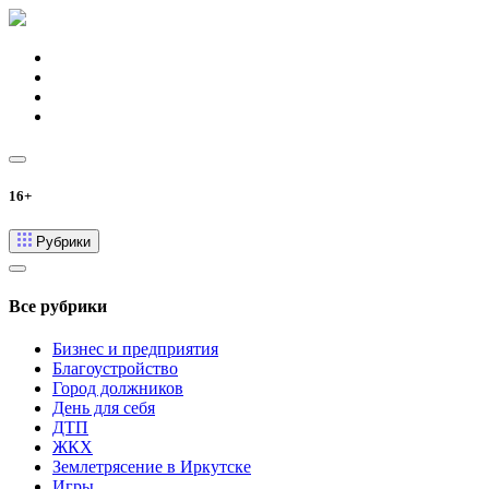
16+
Рубрики
Все рубрики
Бизнес и предприятия
Благоустройство
Город должников
День для себя
ДТП
ЖКХ
Землетрясение в Иркутске
Игры