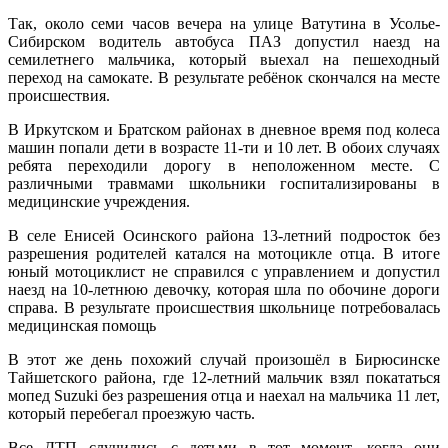
Так, около семи часов вечера на улице Ватутина в Усолье-
Сибирском водитель автобуса ПАЗ допустил наезд на
семилетнего мальчика, который выехал на пешеходный
переход на самокате. В результате ребёнок скончался на месте
происшествия.
В Иркутском и Братском районах в дневное время под колеса
машин попали дети в возрасте 11-ти и 10 лет. В обоих случаях
ребята переходили дорогу в неположенном месте. С
различными травмами школьники госпитализированы в
медицинские учреждения.
В селе Енисей Осинского района 13-летний подросток без
разрешения родителей катался на мотоцикле отца. В итоге
юный мотоциклист не справился с управлением и допустил
наезд на 10-летнюю девочку, которая шла по обочине дороги
справа. В результате происшествия школьнице потребовалась
медицинская помощь
В этот же день похожий случай произошёл в Бирюсинске
Тайшетского района, где 12-летний мальчик взял покататься
мопед Suzuki без разрешения отца и наехал на мальчика 11 лет,
который перебегал проезжую часть.
Все ДТП случились с детьми в тот момент, когда они