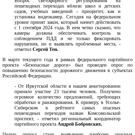
Вопрос светофорного регулирования на
пешеходных переходах вблизи школ и детских
садов, учебных заведений – приоритет, как и
установка видеокамер. Сегодня на федеральном
уровне принят закон, который начнет действовать
с 1 сентября 2024 года. В нем четко сказано, что
камеры должны обеспечивать контроль за
соблюдением ПДД и не только фиксировать
нарушения, но и выявлять проблемные места, -
отметил
Сергей Тен.
В марте текущего года в рамках федерального партийного
проекта «Безопасные дороги» был проведен опрос по
повышению безопасности дорожного движения в субъектах
Российской Федерации.
- От Иркутской области в нашем анкетировании
приняло участие 23 тысячи человек. Получено
огромное количество предложений, требующих
обработки и ранжирования. К примеру, в Усолье-
Сибирском в рейтинге самых опасных
пешеходных переходов назван Комсомольский
проспект, - отметил региональный координатор
партийного проекта
Андрей Бобровских.
Целью опроса стало выявление наиболее опасных