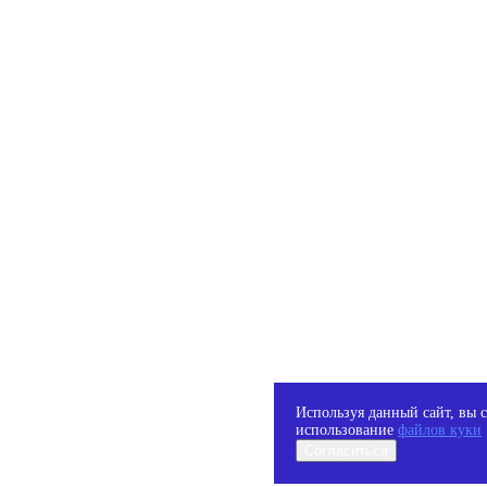
Используя данный сайт, вы с
использование
файлов куки
Согласиться