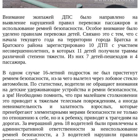
Внимание экипажей ДПС было направлено на
выявление нарушений правил перевозки пассажиров и
использование ремней безопасности. Особое внимание было
уделено правилам перевозки детей. Связано это с тем, что с
начала текущего года на территории города Братска и
Братского района зарегистрировано 10 ДТП с участием
несовершеннолетних, в которых 11 детей получили травмы
различной степени тяжести. Из них 7 детей-пешеходов и 4
пассажира.
В одном случае 16-летний подросток не был пристегнут
ремнем безопасности, из-за чего вылетел через лобовое стекло
автомобиля. По статистике, водители не обращают внимания
на детские удерживающие устройства и ремни безопасности,
а зря! Необходимо помнить, что при малейшем столкновении
это приводит к тяжелым телесным повреждениям, а иногда
невнимательность и халатность взрослых, которые
пренебрегают элементарными мерами безопасности не только
по отношению к себе, но и к ребенку, приводят к трагедиям на
дорогах. За вчерашний день 18 водителей были привлечены к
административной ответственности за неиспользование
ремней безопасности, а 3 водителей нарушили правила