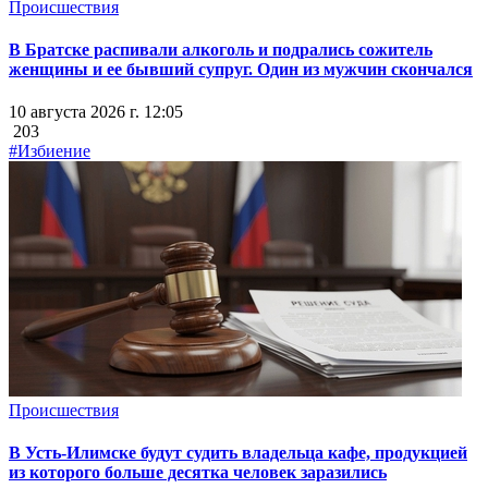
Происшествия
В Братске распивали алкоголь и подрались сожитель
женщины и ее бывший супруг. Один из мужчин скончался
10 августа 2026 г. 12:05
203
#Избиение
Происшествия
В Усть-Илимске будут судить владельца кафе, продукцией
из которого больше десятка человек заразились