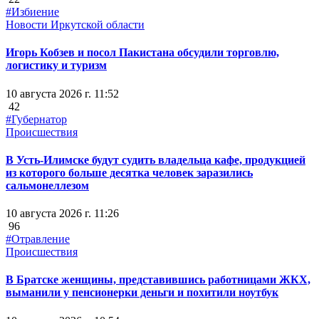
#Избиение
Новости Иркутской области
Игорь Кобзев и посол Пакистана обсудили торговлю,
логистику и туризм
10 августа 2026 г. 11:52
42
#Губернатор
Происшествия
В Усть-Илимске будут судить владельца кафе, продукцией
из которого больше десятка человек заразились
сальмонеллезом
10 августа 2026 г. 11:26
96
#Отравление
Происшествия
В Братске женщины, представившись работницами ЖКХ,
выманили у пенсионерки деньги и похитили ноутбук