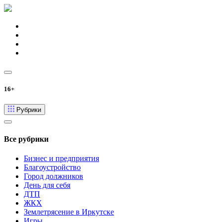
16+
Рубрики
Все рубрики
Бизнес и предприятия
Благоустройство
Город должников
День для себя
ДТП
ЖКХ
Землетрясение в Иркутске
Игры