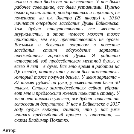
налоги в наш бюджет он не платит. У нас было
рабочее совещание, все были уставшими. Нужно
было просто зайти, поздороваться и спросить, не
помешает ли он. Завтра (29 января) в 10.00
начнется очередное заседание Думы Байкальска.
Там будут присутствовать все местные
журналисты, и этот человек может тоже
приходить, мы ему препятствовать не будем.
Восьмым и девятым вопросом в повестке
заседания стоит обсуждение зарплаты
председателя городской Думы. Я работаю
четвертый год председателем местной думы, а
всего 9 лет - в думе. Все это время я работал на
0,6 оклада, потому что у меня был заместитель,
который тоже получал деньги. У меня зарплата -
37 тысяч рублей на руки, у заместителя была 30
тысяч. Ставку зампредседателя сейчас убрали,
вот мне и предложили коллеги повысить ставку. У
меня нет никакого умысла, все будет зависеть от
голосования депутатов. У нас в Байкальске в 2017
году будут выборы, считаю, что у нас уже
начался предвыборный процесс у оппозиции, —
сказал Владимир Покитко.
Автор: