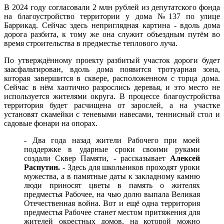
В 2024 году согласовали 2 млн рублей из депутатского фонда
на благоустройство территории у дома №137 по улице
Баррикад. Сейчас здесь неприглядная картина - вдоль дома
дорога разбита, к тому же она служит объездным путём во
время строительства в предместье теплового луча.
По утверждённому проекту разбитый участок дороги будет
заасфальтирован, вдоль дома появится тротуарная зона,
которая завершится в сквере, расположенном с торца дома.
Сейчас в нём хаотично разрослись деревья, и это место не
используется жителями округа. В процессе благоустройства
территория будет расчищена от зарослей, а на участке
установят скамейки с теневыми навесами, теннисный стол и
садовые фонари на опорах.
- Два года назад жители Рабочего при моей
поддержке в ударные сроки своими руками
создали Сквер Памяти, - рассказывает
Алексей
Распутин.
- Здесь для школьников проходят уроки
мужества, а в памятные даты к закладному камню
люди приносят цветы в память о жителях
предместья Рабочее, на чью долю выпала Великая
Отечественная война. Вот и ещё одна территория
предместья Рабочее станет местом притяжения для
жителей окрестных домов, на которой можно