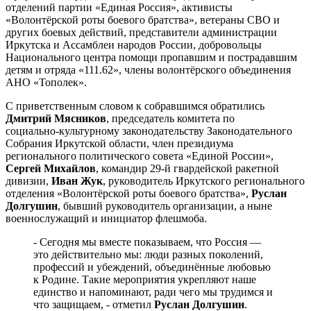
отделений партии «Единая Россия», активисты
«Волонтёрской роты боевого братства», ветераны СВО и
других боевых действий, представители администрации
Иркутска и Ассамблеи народов России, добровольцы
Национального центра помощи пропавшим и пострадавшим
детям и отряда «111.62», члены волонтёрского объединения
АНО «Тополек».
С приветственным словом к собравшимся обратились
Дмитрий Мясников
, председатель комитета по
социально‑культурному законодательству Законодательного
Собрания Иркутской области, член президиума
регионального политического совета «Единой России»,
Сергей Михайлов
, командир 29‑й гвардейской ракетной
дивизии,
Иван Жук
, руководитель Иркутского регионального
отделения «Волонтёрской роты боевого братства»,
Руслан
Долгушин
, бывший руководитель организации, а ныне
военнослужащий и инициатор флешмоба.
- Сегодня мы вместе показываем, что Россия —
это действительно мы: люди разных поколений,
профессий и убеждений, объединённые любовью
к Родине. Такие мероприятия укрепляют наше
единство и напоминают, ради чего мы трудимся и
что защищаем, - отметил
Руслан Долгушин
.