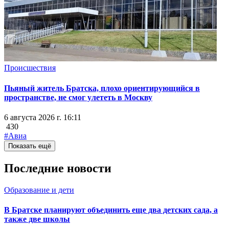
Происшествия
Пьяный житель Братска, плохо ориентирующийся в
пространстве, не смог улететь в Москву
6 августа 2026 г. 16:11
430
#Авиа
Показать ещё
Последние новости
Образование и дети
В Братске планируют объединить еще два детских сада, а
также две школы