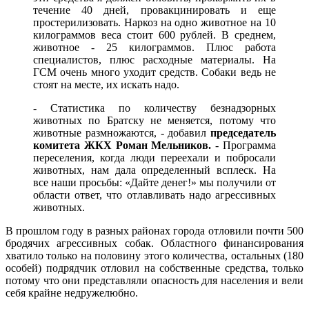
течение 40 дней, провакцинировать и еще
простерилизовать. Наркоз на одно животное на 10
килограммов веса стоит 600 рублей. В среднем,
животное - 25 килограммов. Плюс работа
специалистов, плюс расходные материалы. На
ГСМ очень много уходит средств. Собаки ведь не
стоят на месте, их искать надо.
- Статистика по количеству безнадзорных
животных по Братску не меняется, потому что
животные размножаются, - добавил
председатель
комитета ЖКХ Роман Мельников.
- Программа
переселения, когда люди переехали и побросали
животных, нам дала определенный всплеск. На
все наши просьбы: «Дайте денег!» мы получили от
области ответ, что отлавливать надо агрессивных
животных.
В прошлом году в разных районах города отловили почти 500
бродячих агрессивных собак. Областного финансирования
хватило только на половину этого количества, остальных (180
особей) подрядчик отловил на собственные средства, только
потому что они представляли опасность для населения и вели
себя крайне недружелюбно.