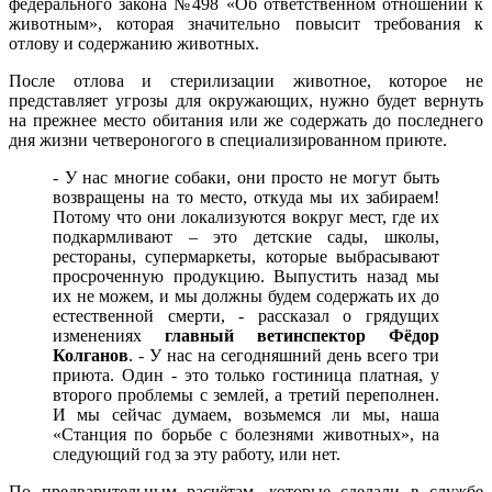
федерального закона №498 «Об ответственном отношении к
животным», которая значительно повысит требования к
отлову и содержанию животных.
После отлова и стерилизации животное, которое не
представляет угрозы для окружающих, нужно будет вернуть
на прежнее место обитания или же содержать до последнего
дня жизни четвероногого в специализированном приюте.
- У нас многие собаки, они просто не могут быть
возвращены на то место, откуда мы их забираем!
Потому что они локализуются вокруг мест, где их
подкармливают – это детские сады, школы,
рестораны, супермаркеты, которые выбрасывают
просроченную продукцию. Выпустить назад мы
их не можем, и мы должны будем содержать их до
естественной смерти, - рассказал о грядущих
изменениях
главный ветинспектор Фёдор
Колганов
. - У нас на сегодняшний день всего три
приюта. Один - это только гостиница платная, у
второго проблемы с землей, а третий переполнен.
И мы сейчас думаем, возьмемся ли мы, наша
«Станция по борьбе с болезнями животных», на
следующий год за эту работу, или нет.
По предварительным расчётам, которые сделали в службе