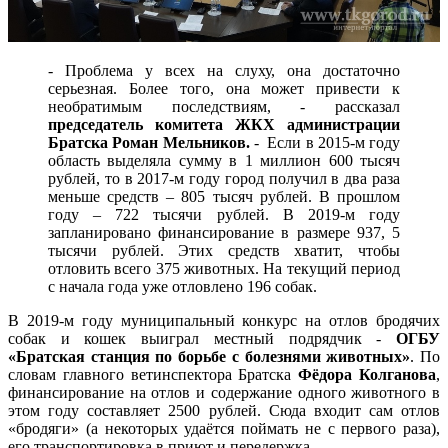
- Проблема у всех на слуху, она достаточно
серьезная. Более того, она может привести к
необратимым последствиям, - рассказал
председатель комитета ЖКХ администрации
Братска Роман Мельников.
- Если в 2015-м году
область выделяла сумму в 1 миллион 600 тысяч
рублей, то в 2017-м году город получил в два раза
меньше средств – 805 тысяч рублей. В прошлом
году – 722 тысячи рублей. В 2019-м году
запланировано финансирование в размере 937, 5
тысячи рублей. Этих средств хватит, чтобы
отловить всего 375 животных. На текущий период
с начала года уже отловлено 196 собак.
В 2019-м году муниципальный конкурс на отлов бродячих
собак и кошек выиграл местный подрядчик -
ОГБУ
«Братская станция по борьбе с болезнями животных»
. По
словам главного ветинспектора Братска
Фёдора Колганова
,
финансирование на отлов и содержание одного животного в
этом году составляет 2500 рублей. Сюда входит сам отлов
«бродяги» (а некоторых удаётся поймать не с первого раза),
его транспортировка в приют и передержка.