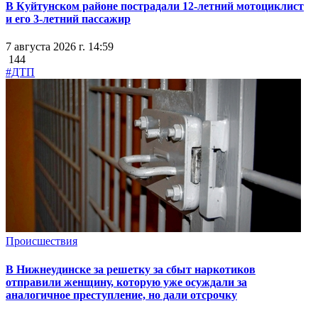
В Куйтунском районе пострадали 12-летний мотоциклист
и его 3-летний пассажир
7 августа 2026 г. 14:59
144
#ДТП
Происшествия
В Нижнеудинске за решетку за сбыт наркотиков
отправили женщину, которую уже осуждали за
аналогичное преступление, но дали отсрочку