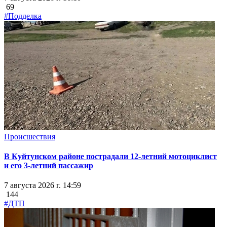
69
#Подделка
Происшествия
В Куйтунском районе пострадали 12-летний мотоциклист
и его 3-летний пассажир
7 августа 2026 г. 14:59
144
#ДТП