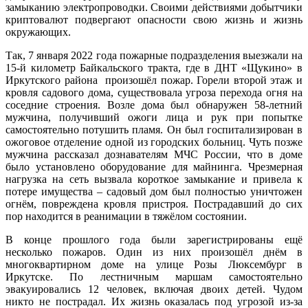
замыканию электропроводки. Своими действиями добытчики
криптовалют подвергают опасности свою жизнь и жизнь
окружающих.
Так, 7 января 2022 года пожарные подразделения выезжали на
15-й километр Байкальского тракта, где в ДНТ «Щукино» в
Иркутского района произошёл пожар. Горели второй этаж и
кровля садового дома, существовала угроза перехода огня на
соседние строения. Возле дома был обнаружен 58-летний
мужчина, получивший ожоги лица и рук при попытке
самостоятельно потушить пламя. Он был госпитализирован в
ожоговое отделение одной из городских больниц. Чуть позже
мужчина рассказал дознавателям МЧС России, что в доме
было установлено оборудование для майнинга. Чрезмерная
нагрузка на сеть вызвала короткое замыкание и привела к
потере имущества – садовый дом был полностью уничтожен
огнём, повреждена кровля пристроя. Пострадавший до сих
пор находится в реанимации в тяжёлом состоянии.
В конце прошлого года были зарегистрированы ещё
несколько пожаров. Один из них произошёл днём в
многоквартирном доме на улице Розы Люксембург в
Иркутске. По лестничным маршам самостоятельно
эвакуировались 12 человек, включая двоих детей. Чудом
никто не пострадал. Их жизнь оказалась под угрозой из-за