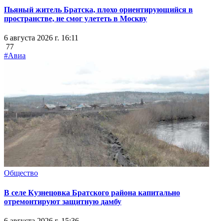
Пьяный житель Братска, плохо ориентирующийся в
пространстве, не смог улететь в Москву
6 августа 2026 г. 16:11
77
#Авиа
Общество
В селе Кузнецовка Братского района капитально
отремонтируют защитную дамбу
6 августа 2026 г. 15:36