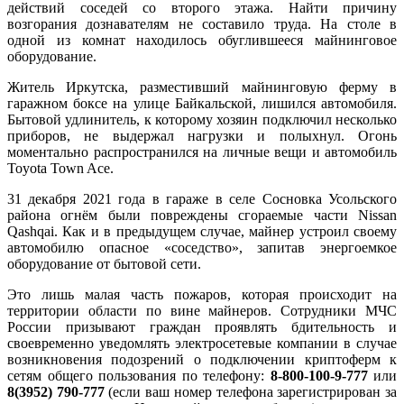
действий соседей со второго этажа. Найти причину
возгорания дознавателям не составило труда. На столе в
одной из комнат находилось обуглившееся майнинговое
оборудование.
Житель Иркутска, разместивший майнинговую ферму в
гаражном боксе на улице Байкальской, лишился автомобиля.
Бытовой удлинитель, к которому хозяин подключил несколько
приборов, не выдержал нагрузки и полыхнул. Огонь
моментально распространился на личные вещи и автомобиль
Toyota Town Ace.
31 декабря 2021 года в гараже в селе Сосновка Усольского
района огнём были повреждены сгораемые части Nissan
Qashqai. Как и в предыдущем случае, майнер устроил своему
автомобилю опасное «соседство», запитав энергоемкое
оборудование от бытовой сети.
Это лишь малая часть пожаров, которая происходит на
территории области по вине майнеров. Сотрудники МЧС
России призывают граждан проявлять бдительность и
своевременно уведомлять электросетевые компании в случае
возникновения подозрений о подключении криптоферм к
сетям общего пользования по телефону:
8-800-100-9-777
или
8(3952) 790-777
(если ваш номер телефона зарегистрирован за