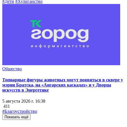
#Дети
#Хулиганство
Общество
Топиарные фигуры животных могут появиться в сквере у
мэрии Братска, на «Ангарских каскадах» и у Дворца
искусств в Энергетике
5 августа 2026 г. 16:38
411
#Благоустройство
Показать ещё