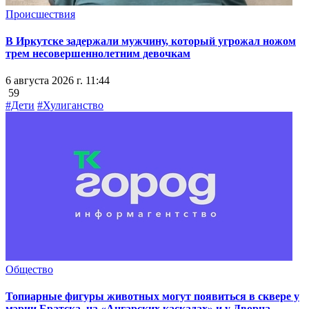
Происшествия
В Иркутске задержали мужчину, который угрожал ножом
трем несовершеннолетним девочкам
6 августа 2026 г. 11:44
59
#Дети
#Хулиганство
Общество
Топиарные фигуры животных могут появиться в сквере у
мэрии Братска, на «Ангарских каскадах» и у Дворца