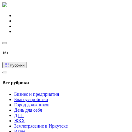
16+
Рубрики
Все рубрики
Бизнес и предприятия
Благоустройство
Город должников
День для себя
ДТП
ЖКХ
Землетрясение в Иркутске
Игры