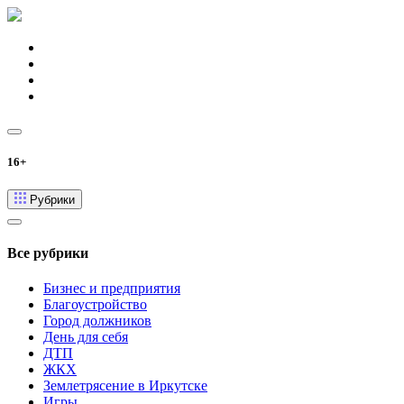
16+
Рубрики
Все рубрики
Бизнес и предприятия
Благоустройство
Город должников
День для себя
ДТП
ЖКХ
Землетрясение в Иркутске
Игры