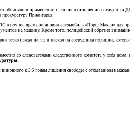
ого обвиняли в применении насилия в отношении сотрудника ДП
 прокуратуру Приангарья.
ДПС в ночное время остановил автомобиль «Порш Макан» для про
кументов на машину. Кроме того, полицейский обратил внимание
ки резко нажал на газ и наехал на сотрудника полиции, котор
местно со следователями следственного комитета у себя дома,
уратуры.
л виновного к 3,5 годам лишения свободы с отбыванием наказан