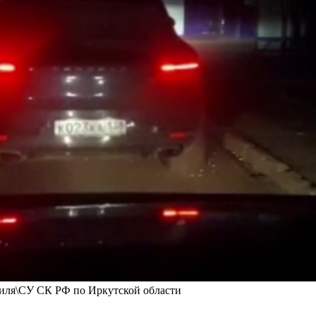
биля\СУ СК РФ по Иркутской области