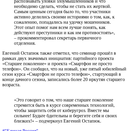
распознавать уловки злоумышленников и что
необходимо сделать, чтобы не стать их жертвой.
Самым ценным сегодня было то, что участники
активно делились своими историями о том, как, к
сожалению, попадались на удочку мошенников.
Этот опыт помог нам всем лучше понять, как
действуют преступники и как им противостоять»,
– прокомментировал секретарь первичного
отделения.
Евгений Остапюк также отметил, что семинар прошёл в
рамках двух значимых инициатив: партийного проекта
«Старшее поколение» и проекта «Смартфон не просто
телефон». Он сообщил, что на новый, уже пятый юбилейный
сезон курса «Смартфон не просто телефон», стартующий в
конце дачного сезона, записались более 20 иркутян старшего
возраста.
«Это говорит о том, что наше старшее поколение
стремится быть в курсе современных технологий,
чтобы защитить себя от киберугроз. Вместе мы
сильнее! Будьте бдительны и берегите себя и своих
близких!» – подчеркнул Евгений Остапюк.
#"Единая Россия"