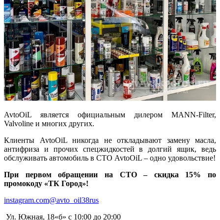
AvtoOiL является официальным дилером MANN-Filter,
Valvoline и многих других.
Клиенты AvtoOiL никогда не откладывают замену масла,
антифриза и прочих спецжидкостей в долгий ящик, ведь
обслуживать автомобиль в СТО AvtoOiL – одно удовольствие!
При первом обращении на СТО – скидка 15% по
промокоду «ТК Город»!
instagram.com
@avto_oil38rus
​ Ул. Южная, 18«б» c 10:00 до 20:00