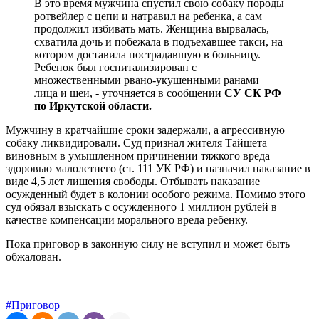
В это время мужчина спустил свою собаку породы
ротвейлер с цепи и натравил на ребенка, а сам
продолжил избивать мать. Женщина вырвалась,
схватила дочь и побежала в подъехавшее такси, на
котором доставила пострадавшую в больницу.
Ребенок был госпитализирован с
множественными рвано-укушенными ранами
лица и шеи, - уточняется в сообщении
СУ СК РФ
по Иркутской области.
Мужчину в кратчайшие сроки задержали, а агрессивную
собаку ликвидировали. Суд признал жителя Тайшета
виновным в умышленном причинении тяжкого вреда
здоровью малолетнего (ст. 111 УК РФ) и назначил наказание в
виде 4,5 лет лишения свободы. Отбывать наказание
осужденный будет в колонии особого режима. Помимо этого
суд обязал взыскать с осужденного 1 миллион рублей в
качестве компенсации морального вреда ребенку.
Пока приговор в законную силу не вступил и может быть
обжалован.
#Приговор