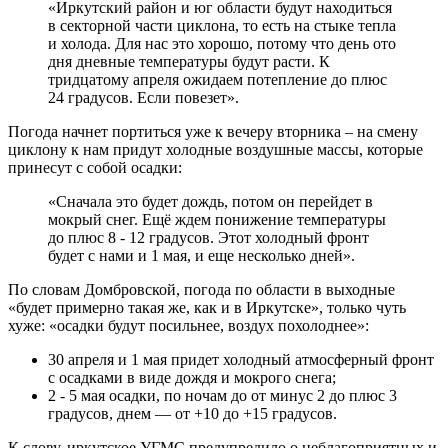
«Иркутский район и юг области будут находиться
в секторной части циклона, то есть на стыке тепла
и холода. Для нас это хорошо, потому что день ото
дня дневные температуры будут расти. К
тридцатому апреля ожидаем потепление до плюс
24 градусов. Если повезет».
Погода начнет портиться уже к вечеру вторника – на смену
циклону к нам придут холодные воздушные массы, которые
принесут с собой осадки:
«Сначала это будет дождь, потом он перейдет в
мокрый снег. Ещё ждем понижение температуры
до плюс 8 - 12 градусов. Этот холодный фронт
будет с нами и 1 мая, и еще несколько дней».
По словам Домбровской, погода по области в выходные
«будет примерно такая же, как и в Иркутске», только чуть
хуже: «осадки будут посильнее, воздух похолоднее»:
30 апреля и 1 мая придет холодный атмосферный фронт
с осадками в виде дождя и мокрого снега;
2 - 5 мая осадки, по ночам до от минус 2 до плюс 3
градусов, днем — от +10 до +15 градусов.
К слову, иркутское УГМС предупредило о неблагоприятных и