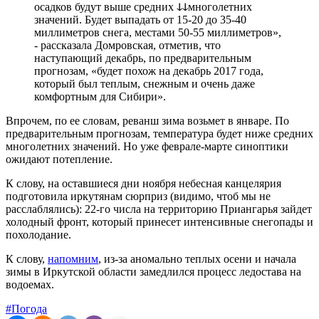
осадков будут выше средних ↆↆмноголетних
значений. Будет выпадать от 15-20 до 35-40
миллиметров снега, местами 50-55 миллиметров»,
- рассказала Домровская, отметив, что
наступающий декабрь, по предварительным
прогнозам, «будет похож на декабрь 2017 года,
который был теплым, снежным и очень даже
комфортным для Сибири».
Впрочем, по ее словам, реванш зима возьмет в январе. По
предварительным прогнозам, температура будет ниже средних
многолетних значений. Но уже феврале-марте синоптики
ожидают потепление.
К слову, на оставшиеся дни ноября небесная канцелярия
подготовила иркутянам сюрприз (видимо, чтоб мы не
расслаблялись): 22-го числа на территорию Приангарья зайдет
холодный фронт, который принесет интенсивные снегопады и
похолодание.
К слову,
напомним
, из-за аномально теплых осени и начала
зимы в Иркутской области замедлился процесс ледостава на
водоемах.
#Погода