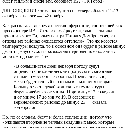
будет теплым и снежным, сообщает ИА «ТК Город».
ДЛЯ СВЕДЕНИЯ: зима наступила на севере области 11-13
октября, а на юге — 1-2 ноября.
Как рассказала во время пресс-конференции, состоявшейся в
пресс-центре ИА «Интерфакс-Иркутск», замначальника
приангарского Гидрометцентра Наталья Домбровская, «в
отдельных районах ожидаются оттепели». Что же касается
температуры воздуха, то в основном она будет в районе минус
десяти градусов, хотя «возможны периоды похолодания с
морозами до минус 45».
«В большинстве дней декабря погоду будут
определять циклонические процессы и связанные
с ними атмосферные фронты. Предварительно,
месяц будет теплый с частым выпадением осадков.
Большую часть декабря дневные температуры
будут колебаться от минус 11 до минус 13 градусов
и от минус 17 до минус 19. В северных и
верхнеленских районах до минус 25», - сказала
метеоролог.
Но, по ее словам, будут и более теплые дни, потому что
«ожидается вторжение теплых воздушных масс, которые
проявятся волнами потеплений во второй половине первой и