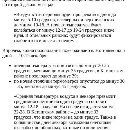
во второй декаде месяца»:
«Воздух в эти периоды будет прогреваться днем до
минус 5-10 градусов, в северных и верхнеленских
до минус 10-15. А ночью температура будет
колебаться от минус 12-17 до 19-24 градусов ниже
нуля. В отдельных районах будут фиксироваться
слабоинтенсивные оттепели».
Впрочем, волна похолодания тоже ожидается. Но только на 5
дней — 10-15 декабря:
дневная температура понизится до минус 20-25
градусов, местами до минус 35 градусов, в Катангском
районе похолодает до минус 39;
по ночам столбики термометров опустятся до минус 30
– 35, местами до минус 45 градусов.
«Средняя температура воздуха в декабре превысит
среднемноголетние на один градус и составит
минус 12-18 градусов. На севере ожидается минус
22-28. В Катангском районе – до минус 33
градусов, что ниже нормы на один градус. Также в
большинстве дней декабря возможны снегопады –
от слабых до обильных, которые по количеству