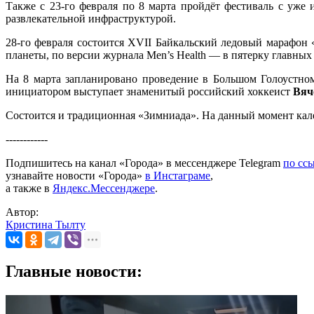
Также с 23-го февраля по 8 марта пройдёт фестиваль с уже
развлекательной инфраструктурой.
28-го февраля состоится XVII Байкальский ледовый марафон 
планеты, по версии журнала Men’s Health — в пятерку главны
На 8 марта запланировано проведение в Большом Голоустном
инициатором выступает знаменитый российский хоккеист
Вяч
Состоится и традиционная «Зимниада». На данный момент кале
------------
Подпишитесь на канал «Города» в мессенджере Telegram
по сс
узнавайте новости «Города»
в Инстаграме
,
а также в
Яндекс.Мессенджере
.
Автор:
Кристина Тылту
Главные новости: