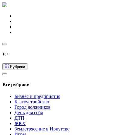
16+
Рубрики
Все рубрики
Бизнес и предприятия
Благоустройство
Город должников
День для себя
ДТП
ЖКХ
Землетрясение в Иркутске
Игры