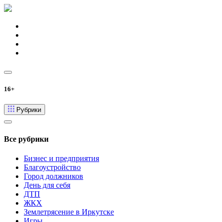
16+
Рубрики
Все рубрики
Бизнес и предприятия
Благоустройство
Город должников
День для себя
ДТП
ЖКХ
Землетрясение в Иркутске
Игры