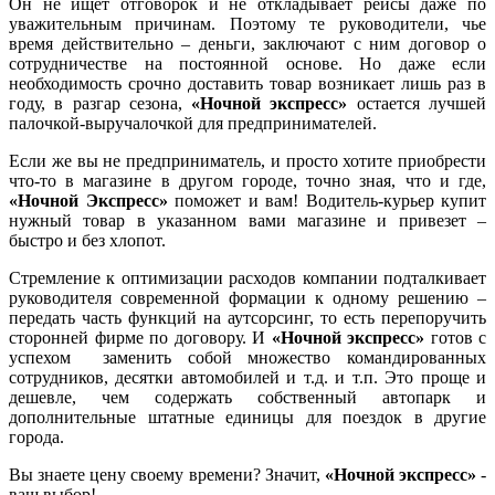
Он не ищет отговорок и не откладывает рейсы даже по
уважительным причинам. Поэтому те руководители, чье
время действительно – деньги, заключают с ним договор о
сотрудничестве на постоянной основе. Но даже если
необходимость срочно доставить товар возникает лишь раз в
году, в разгар сезона,
«Ночной экспресс»
остается лучшей
палочкой-выручалочкой для предпринимателей.
Если же вы не предприниматель, и просто хотите приобрести
что-то в магазине в другом городе, точно зная, что и где,
«Ночной Экспресс»
поможет и вам! Водитель-курьер купит
нужный товар в указанном вами магазине и привезет –
быстро и без хлопот.
Стремление к оптимизации расходов компании подталкивает
руководителя современной формации к одному решению –
передать часть функций на аутсорсинг, то есть перепоручить
сторонней фирме по договору. И
«Ночной экспресс»
готов с
успехом заменить собой множество командированных
сотрудников, десятки автомобилей и т.д. и т.п. Это проще и
дешевле, чем содержать собственный автопарк и
дополнительные штатные единицы для поездок в другие
города.
Вы знаете цену своему времени? Значит,
«Ночной экспресс»
-
ваш выбор!