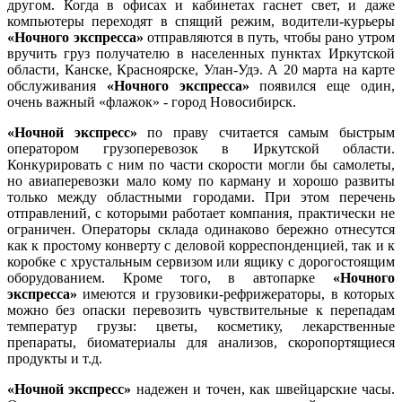
другом. Когда в офисах и кабинетах гаснет свет, и даже
компьютеры переходят в спящий режим, водители-курьеры
«Ночного экспресса»
отправляются в путь, чтобы рано утром
вручить груз получателю в населенных пунктах Иркутской
области, Канске, Красноярске, Улан-Удэ. А 20 марта на карте
обслуживания
«Ночного экспресса»
появился еще один,
очень важный «флажок» - город Новосибирск.
«Ночной экспресс»
по праву считается самым быстрым
оператором грузоперевозок в Иркутской области.
Конкурировать с ним по части скорости могли бы самолеты,
но авиаперевозки мало кому по карману и хорошо развиты
только между областными городами. При этом перечень
отправлений, с которыми работает компания, практически не
ограничен. Операторы склада одинаково бережно отнесутся
как к простому конверту с деловой корреспонденцией, так и к
коробке с хрустальным сервизом или ящику с дорогостоящим
оборудованием. Кроме того, в автопарке
«Ночного
экспресса»
имеются и грузовики-рефрижераторы, в которых
можно без опаски перевозить чувствительные к перепадам
температур грузы: цветы, косметику, лекарственные
препараты, биоматериалы для анализов, скоропортящиеся
продукты и т.д.
«Ночной экспресс»
надежен и точен, как швейцарские часы.