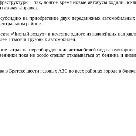
нфраструктуры – так, долгое время новые автобусы ходили ис
 газовая заправка.
о субсидию на приобретение двух передвижных автомобильных 
Центральном районе.
екта «Чистый воздух» в качестве одного из важнейших направл
олее 1 тысячи грузовых автомобилей.
ние затрат на переоборудование автомобилей под газомоторное
венники пока не особо спешат отказываться от бензина и дизел
ва в Братске шести газовых АЗС во всех районах города в ближ