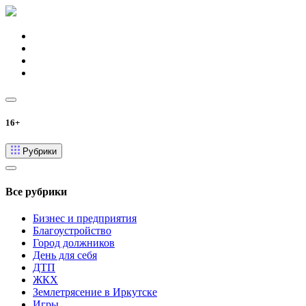
16+
Рубрики
Все рубрики
Бизнес и предприятия
Благоустройство
Город должников
День для себя
ДТП
ЖКХ
Землетрясение в Иркутске
Игры