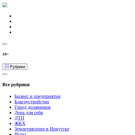
16+
Рубрики
Все рубрики
Бизнес и предприятия
Благоустройство
Город должников
День для себя
ДТП
ЖКХ
Землетрясение в Иркутске
Игры