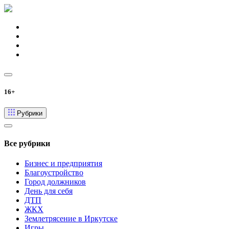
16+
Рубрики
Все рубрики
Бизнес и предприятия
Благоустройство
Город должников
День для себя
ДТП
ЖКХ
Землетрясение в Иркутске
Игры