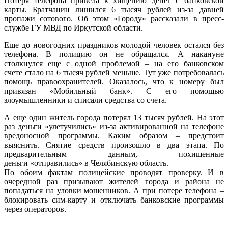
Потеря телефона привела к хищению денег с банковской
карты. Братчанин лишился 6 тысяч рублей из-за давней
пропажи сотового. Об этом «Городу» рассказали в пресс-
службе ГУ МВД по Иркутской области.
Еще до новогодних праздников молодой человек остался без
телефона. В полицию он не обращался. А накануне
столкнулся еще с одной проблемой – на его банковском
счете стало на 6 тысяч рублей меньше. Тут уже потребовалась
помощь правоохранителей. Оказалось, что к номеру был
привязан «Мобильный банк». С его помощью
злоумышленники и списали средства со счета.
А еще один житель города потерял 13 тысяч рублей. На этот
раз деньги «улетучились» из-за активированной на телефоне
вредоносной программы. Каким образом – предстоит
выяснить. Снятие средств произошло в два этапа. По
предварительным данным, похищенные
деньги «отправились» в Челябинскую область.
По обоим фактам полицейские проводят проверку. И в
очередной раз призывают жителей города и района не
попадаться на уловки мошенников. А при потере телефона –
блокировать сим-карту и отключать банковские программы
через операторов.