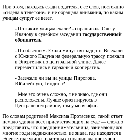
При этом, находясь сзади водителя, с ее слов, постоянно
«сидела в телефоне» и не обращала внимания, по каким
улицам супруг ее везет.
- По каким улицам ехали? - спрашивала Ольгу
Иванову в судебном заседании
государственный
обвинитель.
- По обычным. Ехали минут пятнадцать. Выехали
с Южного Падуна на федеральную трассу, поехали
в Энергетик по центральной улице. Далее
переместились в гаражный кооператив.
- Заезжали ли вы на улицы Пирогова,
Юбилейную, Гиндина?
- Мне это очень сложно, я не знаю, где они
расположены. Лучше ориентируюсь в
Центральном районе, там у меня офис.
По словам родителей Максима Протасенко, такой ответ
немало удивил всех присутствующих на суде — сложно
представить, что предпринимательница, занимающаяся
многие годы недвижимостью, не знала, где находятся в
Энергетике улицы, о которых спрашивала прокурор.