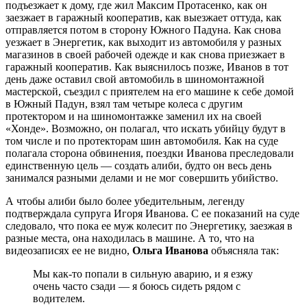
подъезжает к дому, где жил Максим Протасенко, как он
заезжает в гаражный кооператив, как выезжает оттуда, как
отправляется потом в сторону Южного Падуна. Как снова
уезжает в Энергетик, как выходит из автомобиля у разных
магазинов в своей рабочей одежде и как снова приезжает в
гаражный кооператив. Как выяснилось позже, Иванов в тот
день даже оставил свой автомобиль в шиномонтажной
мастерской, съездил с приятелем на его машине к себе домой
в Южный Падун, взял там четыре колеса с другим
протектором и на шиномонтажке заменил их на своей
«Хонде». Возможно, он полагал, что искать убийцу будут в
том числе и по протекторам шин автомобиля. Как на суде
полагала сторона обвинения, поездки Иванова преследовали
единственную цель — создать алиби, будто он весь день
занимался разными делами и не мог совершить убийство.
А чтобы алиби было более убедительным, легенду
подтверждала супруга Игоря Иванова. С ее показаний на суде
следовало, что пока ее муж колесит по Энергетику, заезжая в
разные места, она находилась в машине. А то, что на
видеозаписях ее не видно,
Ольга Иванова
объясняла так:
Мы как-то попали в сильную аварию, и я езжу
очень часто сзади — я боюсь сидеть рядом с
водителем.