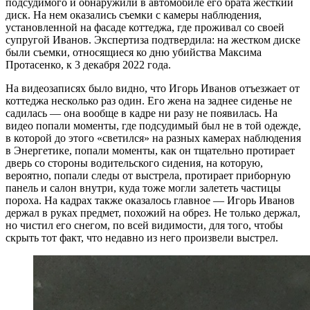
подсудимого и обнаружили в автомобиле его брата жесткий
диск. На нем оказались съемки с камеры наблюдения,
установленной на фасаде коттеджа, где проживал со своей
супругой Иванов. Экспертиза подтвердила: на жестком диске
были съемки, относящиеся ко дню убийства Максима
Протасенко, к 3 декабря 2022 года.
На видеозаписях было видно, что Игорь Иванов отъезжает от
коттеджа несколько раз один. Его жена на заднее сиденье не
садилась — она вообще в кадре ни разу не появилась. На
видео попали моменты, где подсудимый был не в той одежде,
в которой до этого «светился» на разных камерах наблюдения
в Энергетике, попали моменты, как он тщательно протирает
дверь со стороны водительского сидения, на которую,
вероятно, попали следы от выстрела, протирает приборную
панель и салон внутри, куда тоже могли залететь частицы
пороха. На кадрах также оказалось главное — Игорь Иванов
держал в руках предмет, похожий на обрез. Не только держал,
но чистил его снегом, по всей видимости, для того, чтобы
скрыть тот факт, что недавно из него произвели выстрел.