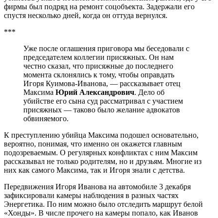
фирмы был подряд на ремонт соцобъекта. Задержали его
спустя несколько дней, когда он оттуда вернулся.
***
Уже после оглашения приговора мы беседовали с
председателем коллегии присяжных. Он нам
честно сказал, что присяжные до последнего
момента склонялись к тому, чтобы оправдать
Игоря Куимова-Иванова, — рассказывает отец
Максима
Юрий Александрович
. Дело об
убийстве его сына суд рассматривал с участием
присяжных — таково было желание адвокатов
обвиняемого.
К преступлению убийца Максима подошел основательно,
вероятно, понимая, что именно он окажется главным
подозреваемым. О регулярных конфликтах с ним Максим
рассказывал не только родителям, но и друзьям. Многие из
них как самого Максима, так и Игоря знали с детства.
Передвижения Игоря Иванова на автомобиле 3 декабря
зафиксировали камеры наблюдения в разных частях
Энергетика. По ним можно было отследить маршрут белой
«Хонды». В числе прочего на камеры попало, как Иванов