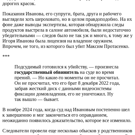
дорогих красок.
Показания Иванова, его супруги, брата, друга и рабочего
выглядели хоть шероховато, но в целом правдоподобно. На их
фоне даже выводы экспертизы, которая обнаружила следы
продуктов выстрела в салоне автомобиля, были недостаточно
убедительными — следов было не так уж и много, к тому же у
Игоря Иванова была лицензия на владение оружием.
Впрочем, не того, из которого был убит Максим Протасенко.
***
Подсудимый готовился к убийству, — произнесла
государственный обвинитель
на суде во время
прений. — Но какие-то моменты он не просчитал.
Он не просчитал, что его брат 8 декабря 2022 года,
забрав жесткий диск с данными видеосистемы
фиксации домовладения, его не уничтожил. Ну
так вышло — бывает.
В ноябре 2024 года, когда суд над Ивановым постепенно шел
к завершению и мог закончиться его оправданием,
неожиданно появилось доказательство, которое все изменило.
Следователи провели еще несколько обысков у родственников