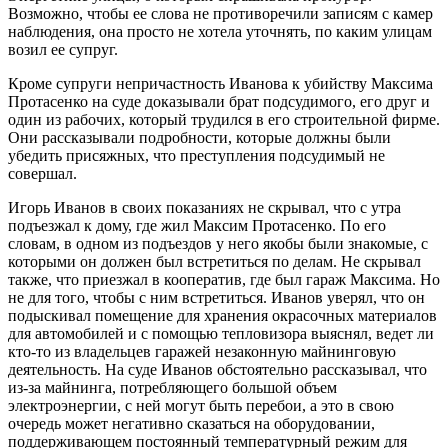
Возможно, чтобы ее слова не противоречили записям с камер
наблюдения, она просто не хотела уточнять, по каким улицам
возил ее супруг.
Кроме супруги непричастность Иванова к убийству Максима
Протасенко на суде доказывали брат подсудимого, его друг и
один из рабочих, который трудился в его строительной фирме.
Они рассказывали подробности, которые должны были
убедить присяжных, что преступления подсудимый не
совершал.
Игорь Иванов в своих показаниях не скрывал, что с утра
подъезжал к дому, где жил Максим Протасенко. По его
словам, в одном из подъездов у него якобы были знакомые, с
которыми он должен был встретиться по делам. Не скрывал
также, что приезжал в кооператив, где был гараж Максима. Но
не для того, чтобы с ним встретиться. Иванов уверял, что он
подыскивал помещение для хранения окрасочных материалов
для автомобилей и с помощью тепловизора выяснял, ведет ли
кто-то из владельцев гаражей незаконную майнинговую
деятельность. На суде Иванов обстоятельно рассказывал, что
из-за майнинга, потребляющего большой объем
электроэнергии, с ней могут быть перебои, а это в свою
очередь может негативно сказаться на оборудовании,
поддерживающем постоянный температурный режим для