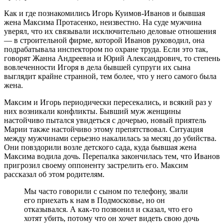
Как и где познакомились Игорь Куимов-Иванов и бывшая
жена Максима Протасенко, неизвестно. На суде мужчина
уверял, что их связывали исключительно деловые отношения
— в строительной фирме, которой Иванов руководил, она
подрабатывала инспектором по охране труда. Если это так,
говорят Жанна Андреевна и Юрий Александрович, то степень
вовлеченности Игоря в дела бывшей супруги их сына
выглядит крайне странной, тем более, что у него самого была
жена.
Максим и Игорь периодически пересекались, и всякий раз у
них возникали конфликты. Бывший муж женщины
настойчиво пытался увидеться с дочерью, новый приятель
Марии также настойчиво этому препятствовал. Ситуация
между мужчинами серьезно накалилась за месяц до убийства.
Они повздорили возле детского сада, куда бывшая жена
Максима водила дочь. Перепалка закончилась тем, что Иванов
пригрозил своему оппоненту застрелить его. Максим
рассказал об этом родителям.
Мы часто говорили с сыном по телефону, звали
его приехать к нам в Подмосковье, но он
отказывался. А как-то позвонил и сказал, что его
хотят убить, потому что он хочет видеть свою дочь