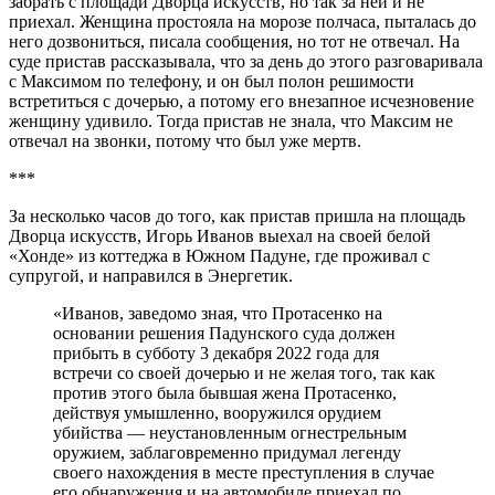
забрать с площади Дворца искусств, но так за ней и не
приехал. Женщина простояла на морозе полчаса, пыталась до
него дозвониться, писала сообщения, но тот не отвечал. На
суде пристав рассказывала, что за день до этого разговаривала
с Максимом по телефону, и он был полон решимости
встретиться с дочерью, а потому его внезапное исчезновение
женщину удивило. Тогда пристав не знала, что Максим не
отвечал на звонки, потому что был уже мертв.
***
За несколько часов до того, как пристав пришла на площадь
Дворца искусств, Игорь Иванов выехал на своей белой
«Хонде» из коттеджа в Южном Падуне, где проживал с
супругой, и направился в Энергетик.
«Иванов, заведомо зная, что Протасенко на
основании решения Падунского суда должен
прибыть в субботу 3 декабря 2022 года для
встречи со своей дочерью и не желая того, так как
против этого была бывшая жена Протасенко,
действуя умышленно, вооружился орудием
убийства — неустановленным огнестрельным
оружием, заблаговременно придумал легенду
своего нахождения в месте преступления в случае
его обнаружения и на автомобиле приехал по