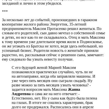
заседаний и лично в этом убедился.
***
За несколько лет до событий, произошедших в гаражном
кооперативе жилого района Энергетик, 35-летний
предприниматель Максим Протасенко решил жениться. По
словам его родителей, сын давно мечтал о собственной семье
и детях, но все как-то не складывалось. Отец и мать Максима
к тому времени уже длительное время жили в Подмосковье,
он же уезжать из Братска не хотел, ведя здесь небольшой, но
успешный бизнес. Родители новость о женитьбе приняли
радостно, но, рассказывая сейчас о решении сына, замечают:
ему следовало бы узнать невесту получше.
С его будущей женой Марией Максим
познакомился практически случайно, чуть ли не
на автозаправке, когда оба заправляли машины. И
уже через пять месяцев они сыграли свадьбу. Ну
разве можно за пять месяцев узнать человека? -
задается вопросом мать Максима
Жанна
Андреевна
и сама же на него отвечает: -
Естественно, нет. Но у сына как будто была пелена
на глазах. В итоге не сошлись характерами, брак
долго не продержался. Расписались они в апреле