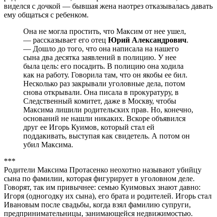
виделся с дочкой — бывшая жена наотрез отказывалась давать
ему общаться с ребенком.
Она не могла простить, что Максим от нее ушел,
— рассказывает его отец
Юрий Александрович
.
— Дошло до того, что она написала на нашего
сына два десятка заявлений в полицию. У нее
была цель: его посадить. В полицию она ходила
как на работу. Говорила там, что он якобы ее бил.
Несколько раз закрывали уголовные дела, потом
снова открывали. Она писала в прокуратуру, в
Следственный комитет, даже в Москву, чтобы
Максима лишили родительских прав. Но, конечно,
оснований не нашли никаких. Вскоре объявился
друг ее Игорь Куимов, который стал ей
поддакивать, выступая как свидетель. А потом он
убил Максима.
***
Родители Максима Протасенко неохотно называют убийцу
сына по фамилии, которая фигурирует в уголовном деле.
Говорят, так им привычнее: семью Куимовых знают давно:
Игоря (одногодку их сына), его брата и родителей. Игорь стал
Ивановым после свадьбы, когда взял фамилию супруги,
предпринимательницы, занимающейся недвижимостью.